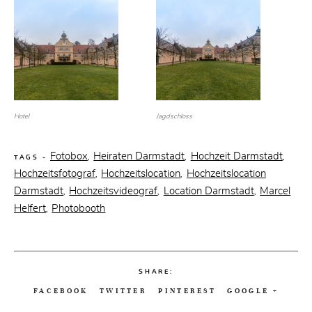
Hotel
Jagdschloss
Fotobox
Heiraten Darmstadt
Hochzeit Darmstadt
,
,
,
TAGS -
Hochzeitsfotograf
Hochzeitslocation
Hochzeitslocation
,
,
Darmstadt
Hochzeitsvideograf
Location Darmstadt
Marcel
,
,
,
Helfert
Photobooth
,
SHARE:
FACEBOOK
TWITTER
PINTEREST
GOOGLE +