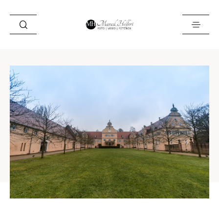
Foto
Video
Fotobox
Blog
Locations
About
Kontakt