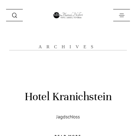
Foto
ARCHIVES
Video
Fotobox
Blog
Locations
Hotel Kranichstein
About
Kontakt
Jagdschloss