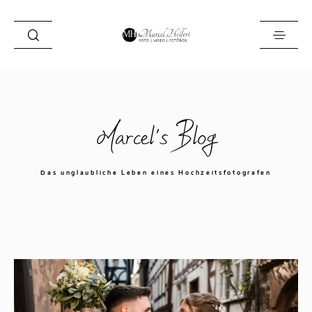
Foto
Marcel's Blog
Video
Fotobox
Das unglaubliche Leben eines Hochzeitsfotografen
Blog
Locations
About
Kontakt