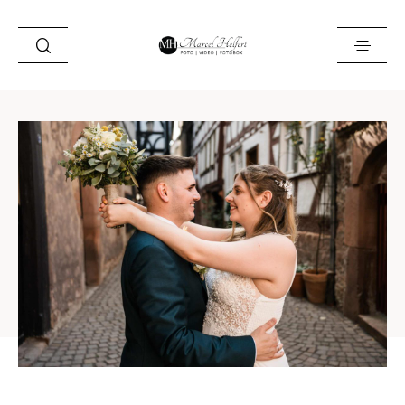
Foto
Video
Fotobox
Blog
Locations
About
Kontakt