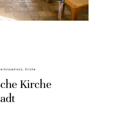
eitslocations
,
Kirche
sche Kirche
tadt