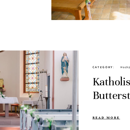
CATEGORY
Hochz
Katholi
Butters
READ MORE