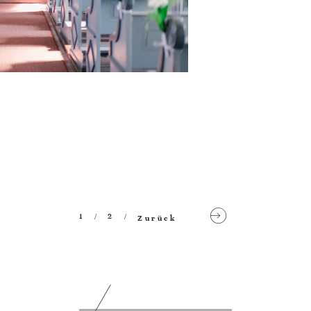
1
2
Zurück