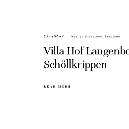
CATEGORY
Hochzeitslocations
,
Locations
Villa Hof Langenb
Schöllkrippen
READ MORE