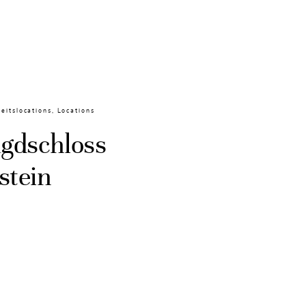
eitslocations
,
Locations
agdschloss
stein