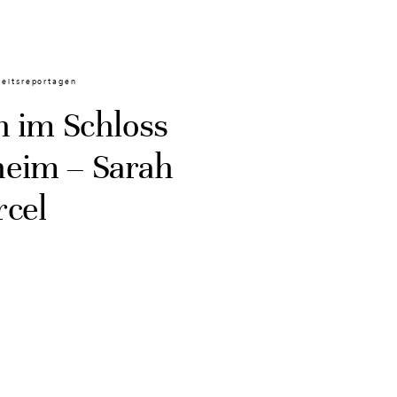
eitsreportagen
n im Schloss
eim – Sarah
cel