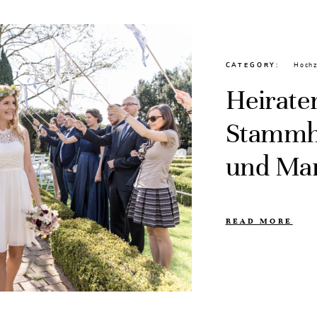
CATEGORY
Hochz
Heirate
Stammh
und Mar
READ MORE