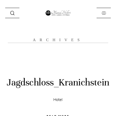
Foto
ARCHIVES
Video
Fotobox
Blog
Locations
Jagdschloss_Kranichstein
About
Kontakt
Hotel