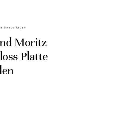
eitsreportagen
und Moritz
oss Platte
den