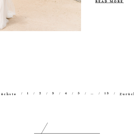
READ MORE
1
2
3
4
5
…
13
Nächste
Zurüc