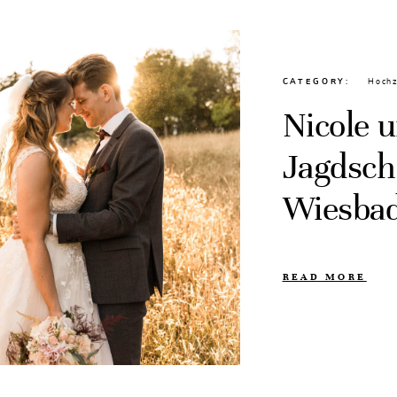
CATEGORY
Hochz
Nicole 
Jagdschl
Wiesba
READ MORE