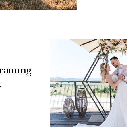
Trauung
k