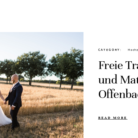
CATEGORY
Hochz
Freie T
und Mat
Offenba
READ MORE