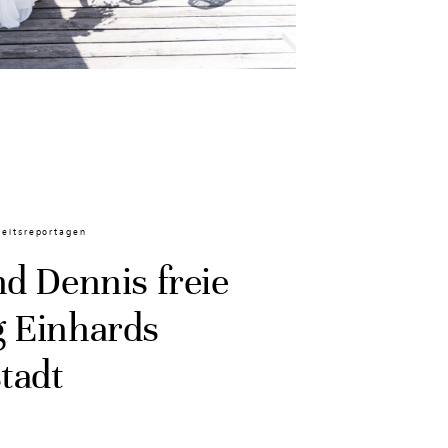
eitsreportagen
nd Dennis freie
 Einhards
tadt