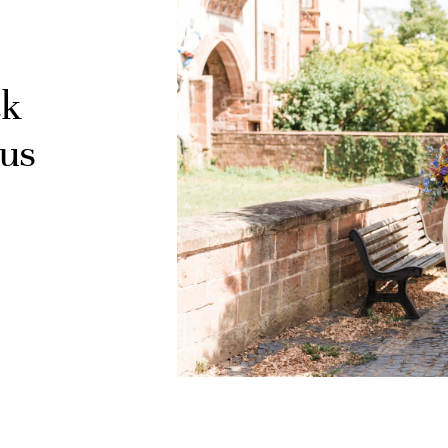
ck
aus