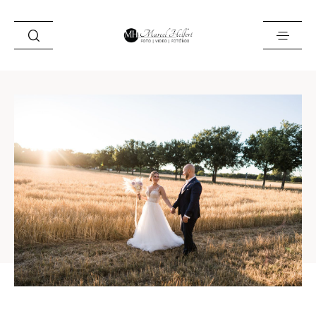
Foto
Video
Fotobox
Blog
Locations
About
Kontakt