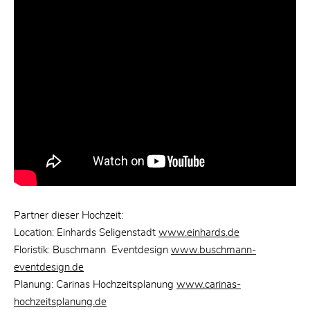
Partner dieser Hochzeit:
Location: Einhards Seligenstadt
www.einhards.de
Floristik: Buschmann Eventdesign
www.buschmann-
eventdesign.de
Planung: Carinas Hochzeitsplanung
www.carinas-
hochzeitsplanung.de