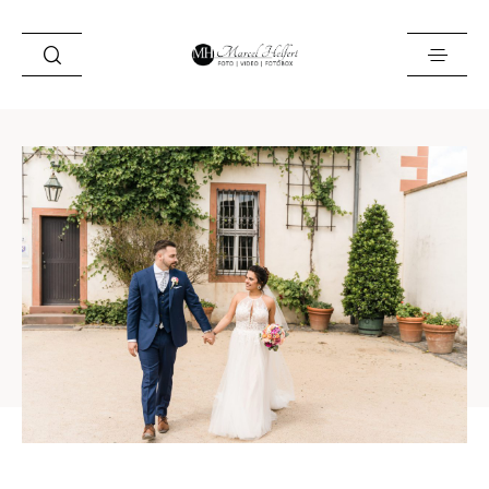
Foto
Video
Fotobox
Blog
Locations
About
Kontakt