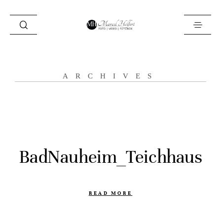
Foto
ARCHIVES
Video
Fotobox
Blog
Locations
BadNauheim_Teichhaus
About
Kontakt
READ MORE