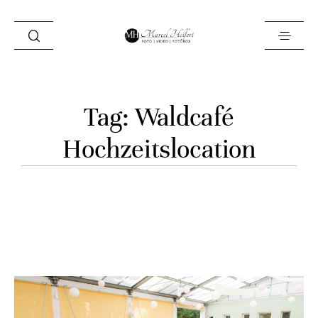
Foto
Tag: Waldcafé
Video
Hochzeitslocation
Fotobox
Blog
Locations
About
Kontakt