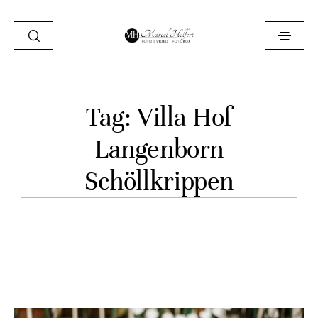
Foto
Tag: Villa Hof
Video
Langenborn
Fotobox
Schöllkrippen
Blog
Locations
About
Kontakt