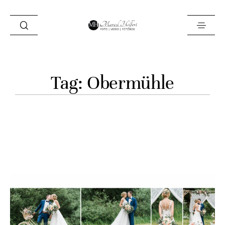
Foto
Tag: Obermühle
Video
Fotobox
Blog
Locations
About
Kontakt