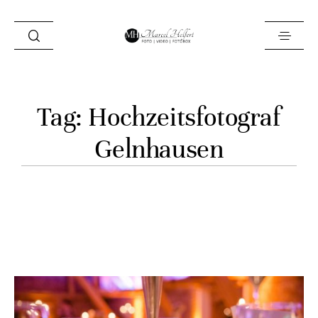
Foto
Tag: Hochzeitsfotograf
Video
Gelnhausen
Fotobox
Blog
Locations
About
Kontakt