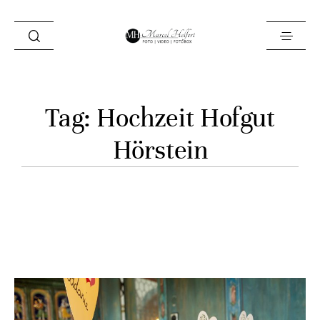
Foto
Tag: Hochzeit Hofgut
Video
Hörstein
Fotobox
Blog
Locations
About
Kontakt