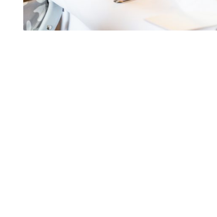
@instagram
Bleibt in Verbindung:
FACEBOOK
INSTAGRAM
YOUTUBE
PINTEREST
Impressum
Datenschutzerklärung
Kundenlogin
zur alten Website
Preise
Kundenmeinung
Kontakt
Hochzeitsvideo Frankfurt
Hochzeitsfotograf Mallorca
Marcel Helfert 2026