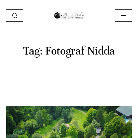
Foto
Tag: Fotograf Nidda
Video
Fotobox
Blog
Locations
About
Kontakt