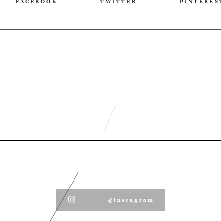
FACEBOOK
TWITTER
PINTERES
@instagram