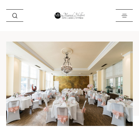
Foto
Video
Fotobox
Blog
Locations
About
Kontakt