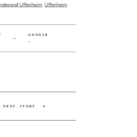
videograf Uffenheim
Uffenheim
,
T
GOOGLE
+
NEXT. STORY