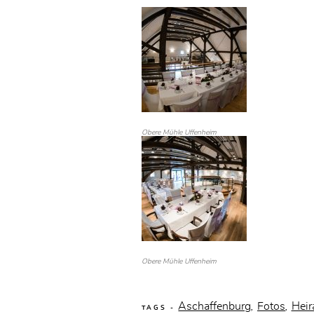
Obere Mühle Uffenheim
Obere Mühle Uffenheim
Aschaffenburg
Fotos
Heir
,
,
TAGS -