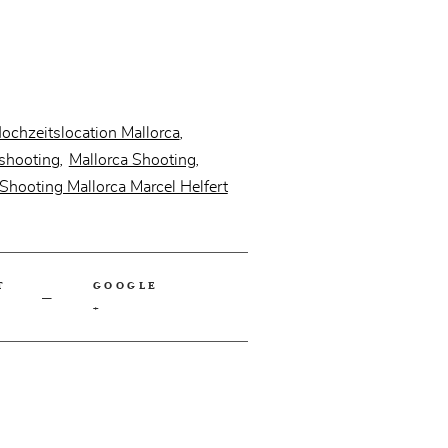
ochzeitslocation Mallorca
,
rshooting
Mallorca Shooting
,
,
Shooting Mallorca Marcel Helfert
T
GOOGLE
+