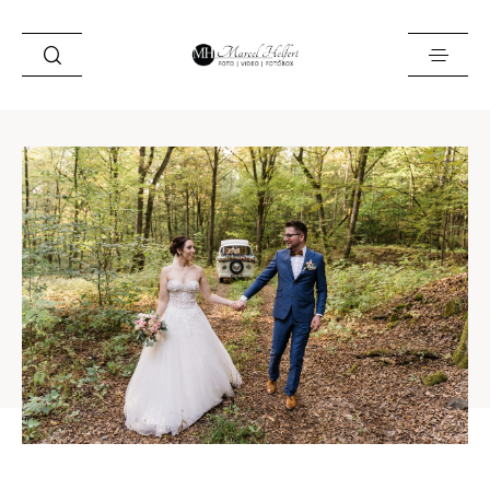
Foto
Video
Fotobox
Blog
Locations
About
Kontakt