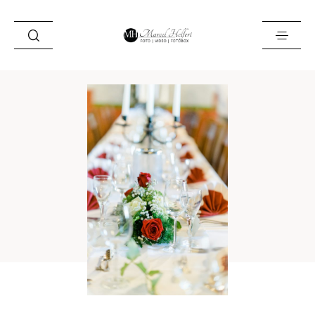
Foto
Video
Fotobox
Blog
Locations
About
Kontakt