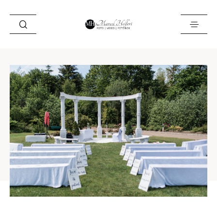
Foto
Video
Fotobox
Blog
Locations
About
Kontakt